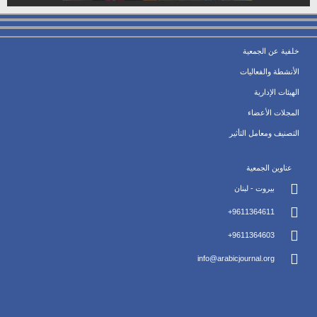
خلفية عن الجمعية
الأنشطة والفعاليات
الهيئات الإدارية
المجلات الأعضاء
التصنيف ومعامل التأثير
عناوين الجمعية
بيروت - لبنان
9611364611+
9611364603+
info@arabicjournal.org